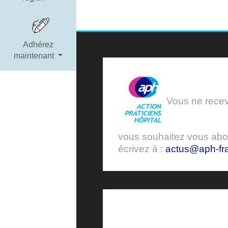
Adhérez
maintenant
Vous ne receve
vous souhaitez vous ab
écrivez à :
actus@aph-fra