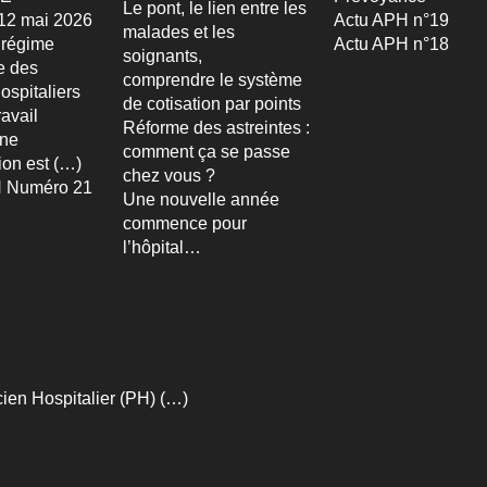
Le pont, le lien entre les
u 12 mai 2026
Actu APH n°19
malades et les
 régime
Actu APH n°18
soignants,
re des
comprendre le système
ospitaliers
de cotisation par points
avail
Réforme des astreintes :
Une
comment ça se passe
ion est (…)
chez vous ?
 Numéro 21
Une nouvelle année
commence pour
l’hôpital…
ien Hospitalier (PH) (…)