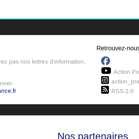
Retrouvez-nou
z pas nos lettres d'information,
Action Pr
action_pra
onner
nce.fr
RSS 2.0
Nos partenaires