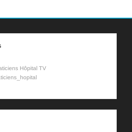
s
aticiens Hôpital TV
ticiens_hopital