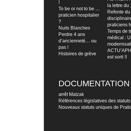
!
la lettre d
To be or not to be …
Refonte du
praticien hospitalier
disciplinai
?
praticiens h
Nuits Blanches
Temps de tr
Perdre 4 ans
médical : 
d’ancienneté… ou
modernisat
pas !
ACTU’APH
Histoires de grève
est sorti !!
DOCUMENTATION
arrêt Matzak
Références législatives des statuts
Nouveaux statuts uniques de Pratic