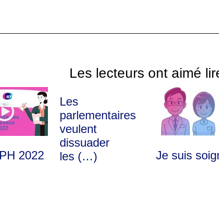
Les lecteurs ont aimé lir
Les
parlementaires
veulent
dissuader
APH 2022
Je suis soig
les (…)