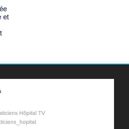
ée
 et
t
s
aticiens Hôpital TV
ticiens_hopital