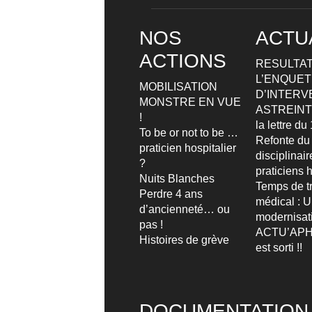
NOS
ACTU
ACTIONS
RESULTAT
L’ENQUETE
MOBILISATION
D’INTERV
MONSTRE EN VUE
ASTREIN
!
la lettre d
To be or not to be …
Refonte du
praticien hospitalier
disciplinai
?
praticiens h
Nuits Blanches
Temps de tr
Perdre 4 ans
médical : 
d’ancienneté… ou
modernisat
pas !
ACTU’APH
Histoires de grève
est sorti !!
DOCUMENTATION