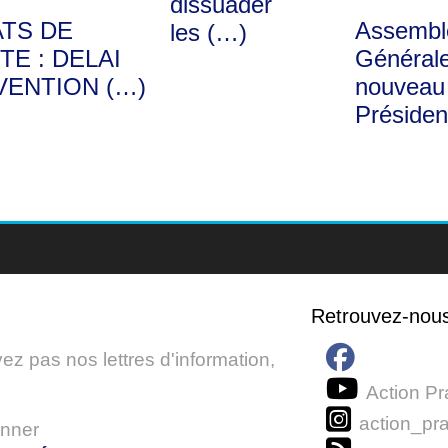
dissuader
ATS DE
Assembl
les (…)
TE : DELAI
Générale
VENTION (…)
nouveau
Présiden
Retrouvez-nou
z pas nos lettres d'information,
Action Pr
action_pra
onner