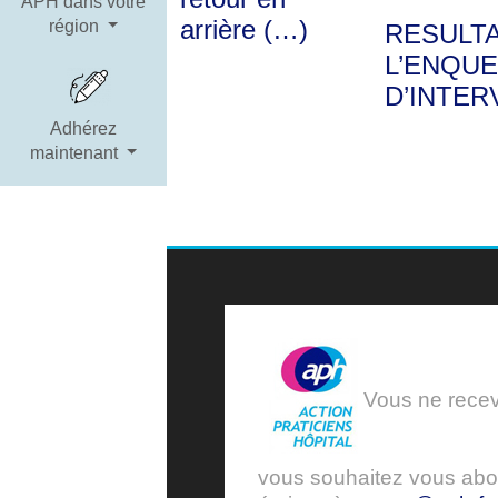
APH dans votre
arrière (…)
région
RESULT
L’ENQUE
D’INTER
Adhérez
maintenant
Vous ne receve
vous souhaitez vous ab