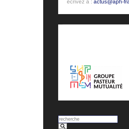
écrivez à :
actus@aph-fra