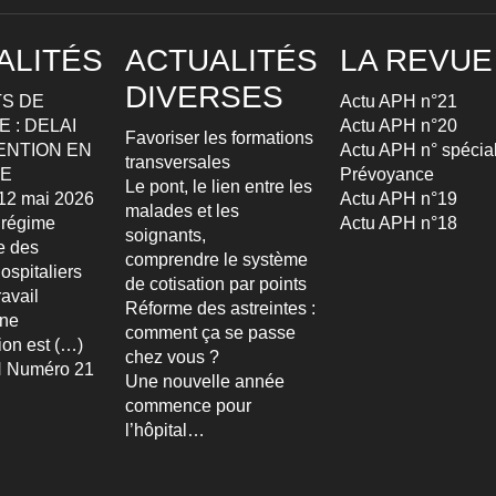
ALITÉS
ACTUALITÉS
LA REVUE
DIVERSES
S DE
Actu APH n°21
 : DELAI
Actu APH n°20
Favoriser les formations
ENTION EN
Actu APH n° spécia
transversales
TE
Prévoyance
Le pont, le lien entre les
u 12 mai 2026
Actu APH n°19
malades et les
 régime
Actu APH n°18
soignants,
re des
comprendre le système
ospitaliers
de cotisation par points
avail
Réforme des astreintes :
Une
comment ça se passe
ion est (…)
chez vous ?
 Numéro 21
Une nouvelle année
commence pour
l’hôpital…