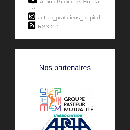
Action Praticiens Hôpital
TV
action_praticiens_hopital
RSS 2.0
Nos partenaires