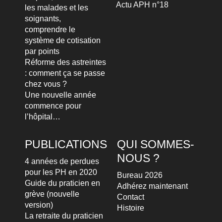
Actu APH n°18
les malades et les
soignants,
comprendre le
système de cotisation
par points
Réforme des astreintes
: comment ça se passe
chez vous ?
Une nouvelle année
commence pour
l’hôpital…
PUBLICATIONS
QUI SOMMES-
NOUS ?
4 années de perdues
pour les PH en 2020
Bureau 2026
Guide du praticien en
Adhérez maintenant
grève (nouvelle
Contact
version)
Histoire
La retraite du praticien