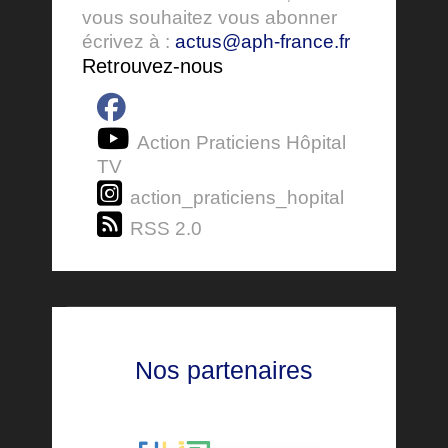
vous souhaitez vous abonner
écrivez à :
actus@aph-france.fr
Retrouvez-nous
Action Praticiens Hôpital
TV
action_praticiens_hopital
RSS 2.0
Nos partenaires