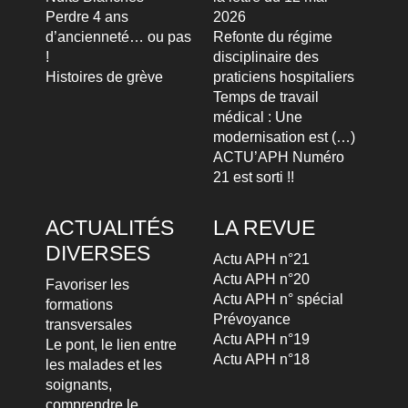
Perdre 4 ans
2026
d’ancienneté… ou pas
Refonte du régime
!
disciplinaire des
Histoires de grève
praticiens hospitaliers
Temps de travail
médical : Une
modernisation est (…)
ACTU’APH Numéro
21 est sorti !!
ACTUALITÉS
LA REVUE
DIVERSES
Actu APH n°21
Actu APH n°20
Favoriser les
Actu APH n° spécial
formations
Prévoyance
transversales
Actu APH n°19
Le pont, le lien entre
Actu APH n°18
les malades et les
soignants,
comprendre le