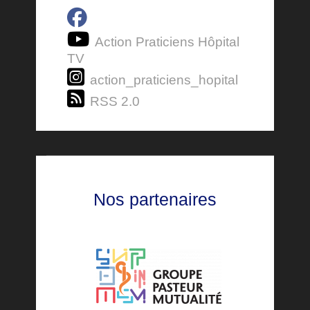
Action Praticiens Hôpital
TV
action_praticiens_hopital
RSS 2.0
Nos partenaires