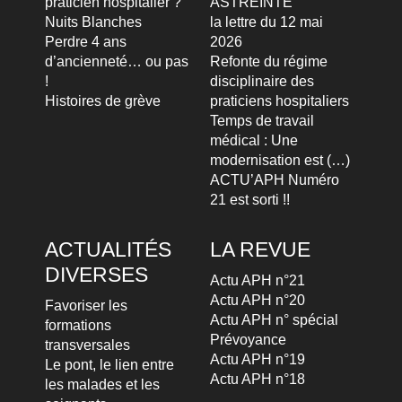
praticien hospitalier ?
ASTREINTE
Nuits Blanches
la lettre du 12 mai
Perdre 4 ans
2026
d’ancienneté… ou pas
Refonte du régime
!
disciplinaire des
Histoires de grève
praticiens hospitaliers
Temps de travail
médical : Une
modernisation est (…)
ACTU’APH Numéro
21 est sorti !!
ACTUALITÉS
LA REVUE
DIVERSES
Actu APH n°21
Actu APH n°20
Favoriser les
Actu APH n° spécial
formations
Prévoyance
transversales
Actu APH n°19
Le pont, le lien entre
Actu APH n°18
les malades et les