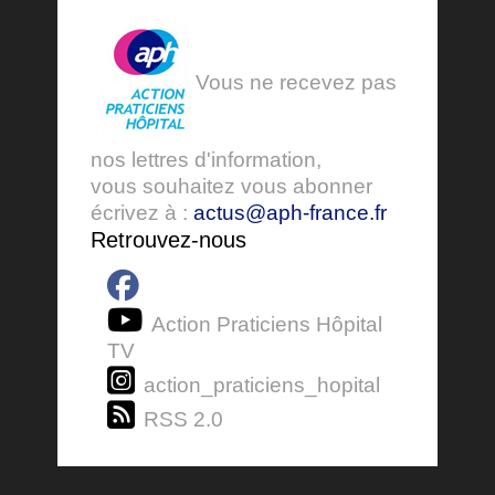
Vous ne recevez pas
nos lettres d'information,
vous souhaitez vous abonner
écrivez à :
actus@aph-france.fr
Retrouvez-nous
Action Praticiens Hôpital
TV
action_praticiens_hopital
RSS 2.0