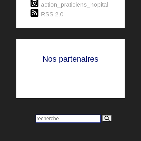
action_praticiens_hopital
RSS 2.0
Nos partenaires