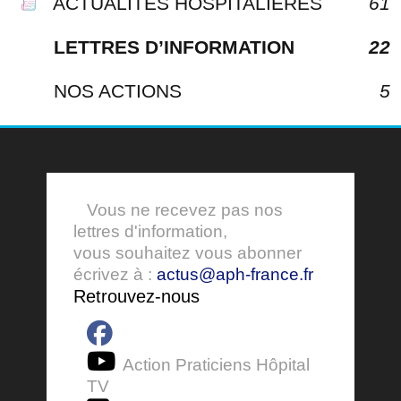
ACTUALITÉS HOSPITALIÈRES
61
LETTRES D’INFORMATION
22
NOS ACTIONS
5
Vous ne recevez pas nos
lettres d'information,
vous souhaitez vous abonner
écrivez à :
actus@aph-france.fr
Retrouvez-nous
Action Praticiens Hôpital
TV