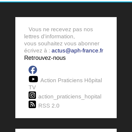
Vous ne recevez pas nos
lettres d'information,
vous souhaitez vous abonner
écrivez à :
actus@aph-france.fr
Retrouvez-nous
Action Praticiens Hôpital
TV
action_praticiens_hopital
RSS 2.0