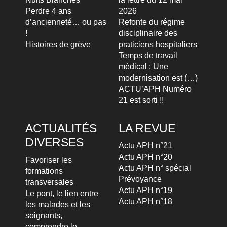
Perdre 4 ans
2026
d’ancienneté… ou pas
Refonte du régime
!
disciplinaire des
Histoires de grève
praticiens hospitaliers
Temps de travail
médical : Une
modernisation est (…)
ACTU’APH Numéro
21 est sorti !!
ACTUALITÉS
LA REVUE
DIVERSES
Actu APH n°21
Actu APH n°20
Favoriser les
Actu APH n° spécial
formations
Prévoyance
transversales
Actu APH n°19
Le pont, le lien entre
Actu APH n°18
les malades et les
soignants,
comprendre le