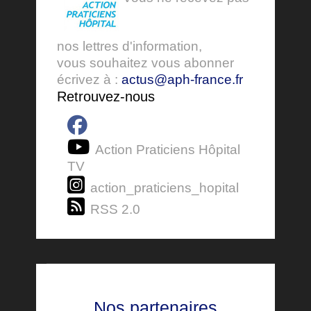
nos lettres d'information,
vous souhaitez vous abonner
écrivez à :
actus@aph-france.fr
Retrouvez-nous
Action Praticiens Hôpital
TV
action_praticiens_hopital
RSS 2.0
Nos partenaires