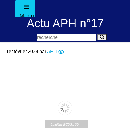
Menu
Actu APH n°17
1er février 2024
par
APH
Loading WEBGL 3D ...