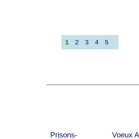
1
2
3
4
5
Prisons-
Voeux 