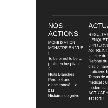
NOS
ACTU
ACTIONS
RESULTAT
L’ENQUETE
MOBILISATION
D’INTERV
MONSTRE EN VUE
ASTREIN
!
la lettre d
To be or not to be …
Refonte du
praticien hospitalier
disciplinai
?
praticiens h
Nuits Blanches
Temps de tr
Perdre 4 ans
médical : 
d’ancienneté… ou
modernisat
pas !
ACTU’APH
Histoires de grève
est sorti !!