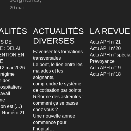
20 mai
ALITÉS
ACTUALITÉS
LA REVUE
DIVERSES
S DE
Actu APH n°21
 : DELAI
Actu APH n°20
Favoriser les formations
ENTION EN
Actu APH n° spécia
transversales
TE
Prévoyance
Le pont, le lien entre les
u 12 mai 2026
Actu APH n°19
malades et les
 régime
Actu APH n°18
soignants,
re des
comprendre le système
ospitaliers
de cotisation par points
avail
Réforme des astreintes :
Une
comment ça se passe
ion est (…)
chez vous ?
 Numéro 21
Une nouvelle année
commence pour
l’hôpital…