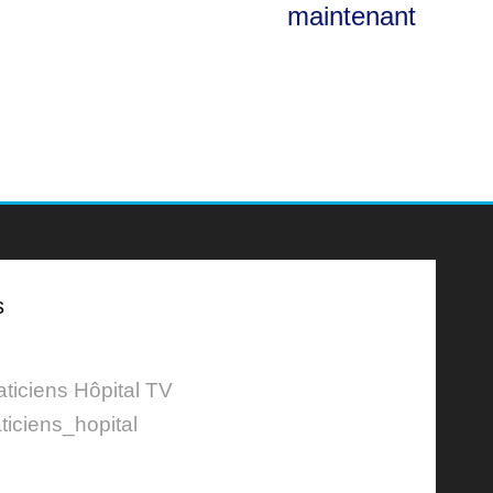
maintenant
s
aticiens Hôpital TV
ticiens_hopital