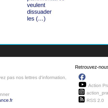
veulent
dissuader
les (…)
Retrouvez-nou
z pas nos lettres d'information,
Action Pr
action_pra
onner
nce.fr
RSS 2.0