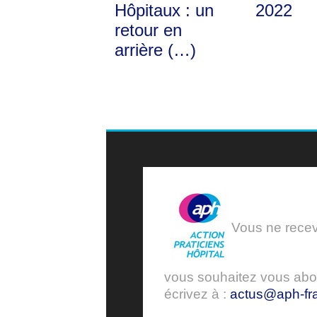
Hôpitaux : un
2022
retour en
arrière (…)
Vous ne receve
vous souhaitez vous ab
écrivez à :
actus@aph-fra