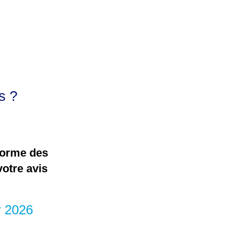
s ?
forme des
votre avis
r 2026