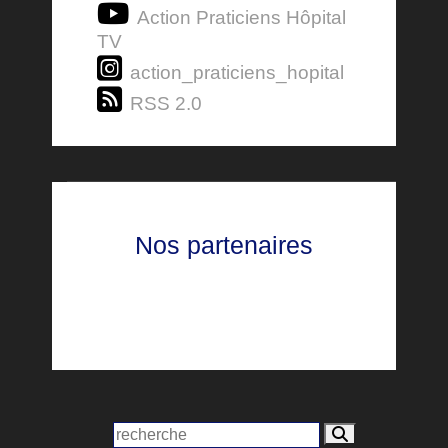
Action Praticiens Hôpital
TV
action_praticiens_hopital
RSS 2.0
Nos partenaires