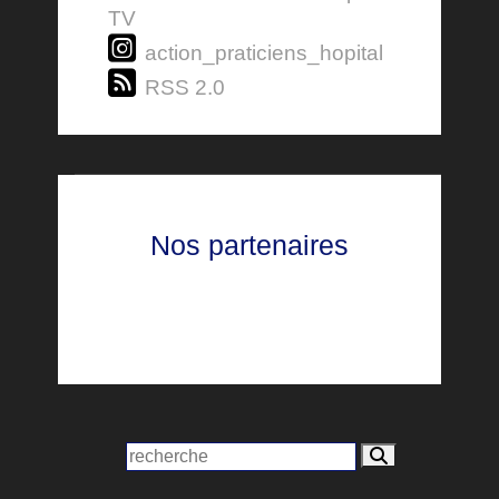
TV
action_praticiens_hopital
RSS 2.0
Nos partenaires