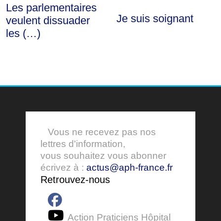
Les parlementaires
Je suis soignant
veulent dissuader
les (…)
Vous ne recevez pas nos
lettres d'information,
vous souhaitez vous abonner
écrivez à :
actus@aph-france.fr
Retrouvez-nous
Action Praticiens Hôpital