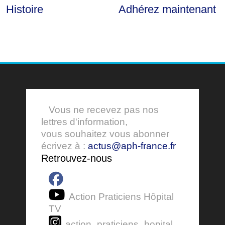
Histoire
Adhérez maintenant
Vous ne recevez pas nos
lettres d'information,
vous souhaitez vous abonner
écrivez à :
actus@aph-france.fr
Retrouvez-nous
Action Praticiens Hôpital
TV
action_praticiens_hopital