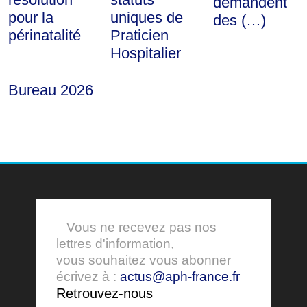
demandent
pour la
uniques de
des (…)
périnatalité
Praticien
Hospitalier
Bureau 2026
Vous ne recevez pas nos
lettres d'information,
vous souhaitez vous abonner
écrivez à :
actus@aph-france.fr
Retrouvez-nous