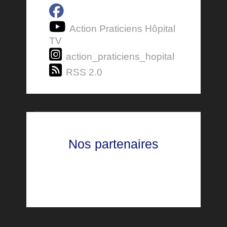
Action Praticiens Hôpital
TV
action_praticiens_hopital
RSS 2.0
Nos partenaires