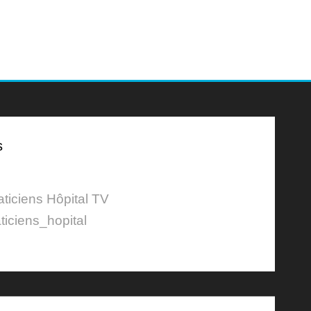
s
aticiens Hôpital TV
ticiens_hopital