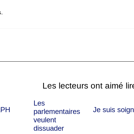
.
Les lecteurs ont aimé lir
Les
APH
Je suis soig
parlementaires
veulent
dissuader