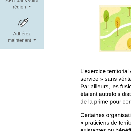
APH dans votre
région
Adhérez
maintenant
L’exercice territoria
service » sans vérit
Par ailleurs, les fu
étaient autrefois dis
de la prime pour cer
Certaines organisatio
« praticiens de terri
existantes ou bénéfi