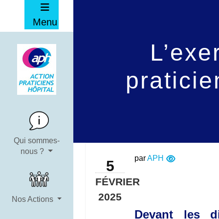
Menu
L’exer
praticie
Qui sommes-
nous ?
par
APH
5
FÉVRIER
2025
Nos Actions
Devant les di