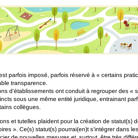
l est parfois imposé, parfois réservé à « certains prati
able transparence.
sions d’établissements ont conduit à regrouper des « s
tincts sous une même entité juridique, entrainant parf
tains collègues.
ns et tutelles plaident pour la création de statut(s) 
toires ». Ce(s) statut(s) pourrai(en)t s’intégrer dans l
cier de nouvelles mesures et, surtout, être très diffé