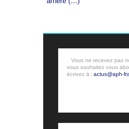
arrière (…)
Vous ne recevez pas nos
vous souhaitez vous ab
écrivez à :
actus@aph-fra