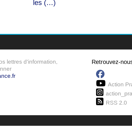
les (…)
 lettres d'information,
Retrouvez-nou
onner
nce.fr
Action Pr
action_pra
RSS 2.0