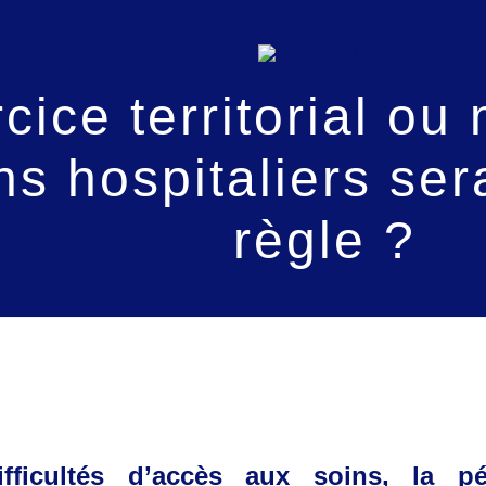
cice territorial ou 
ns hospitaliers sera
règle ?
fficultés d’accès aux soins, la p