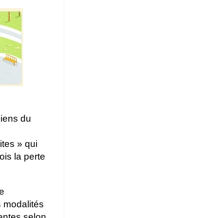
ciens du
ites » qui
ois la perte
de
es modalités
rentes selon