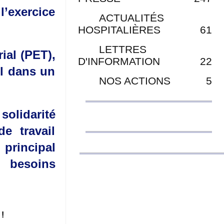
’exercice
ACTUALITÉS
HOSPITALIÈRES
61
LETTRES
rial (PET),
D'INFORMATION
22
il dans un
NOS ACTIONS
5
olidarité
e travail
principal
s besoins
 !