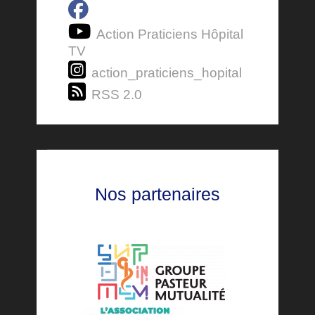
Action Praticiens Hôpital
TV
action_praticiens_hopital
RSS 2.0
Nos partenaires