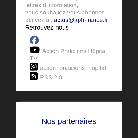
lettres d'information,
vous souhaitez vous abonner
écrivez à :
actus@aph-france.fr
Retrouvez-nous
Action Praticiens Hôpital
TV
action_praticiens_hopital
RSS 2.0
Nos partenaires