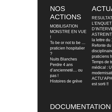
NOS
ACTU
ACTIONS
RESULTAT
L’ENQUETE
MOBILISATION
D’INTERV
MONSTRE EN VUE
ASTREIN
!
la lettre d
To be or not to be …
Refonte du
praticien hospitalier
disciplinai
?
praticiens h
Nuits Blanches
Temps de tr
Perdre 4 ans
médical : 
d’ancienneté… ou
modernisat
pas !
ACTU’APH
Histoires de grève
est sorti !!
DOCUMENTATION