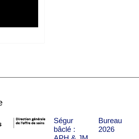
e
Ségur
Bureau
bâclé :
2026
APH & JM