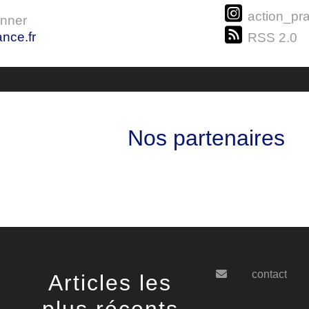
action_pra
onner
nce.fr
RSS 2.0
Nos partenaires
contact
Articles les