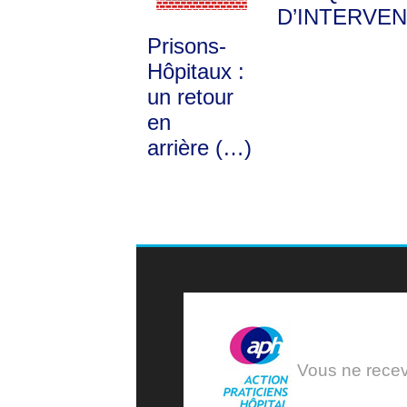
D’INTERVEN
Prisons-
Hôpitaux :
un retour
en
arrière (…)
Vous ne receve