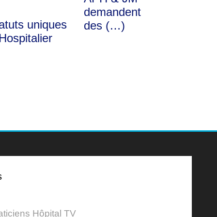
demandent
atuts uniques
des (…)
Hospitalier
s
aticiens Hôpital TV