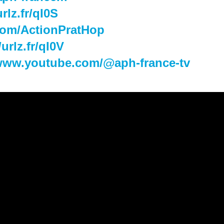
urlz.fr/qI0S
r.com/ActionPratHop
/urlz.fr/qI0V
/www.youtube.com/@aph-france-tv