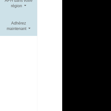
APH dans votre
région
Adhérez
maintenant