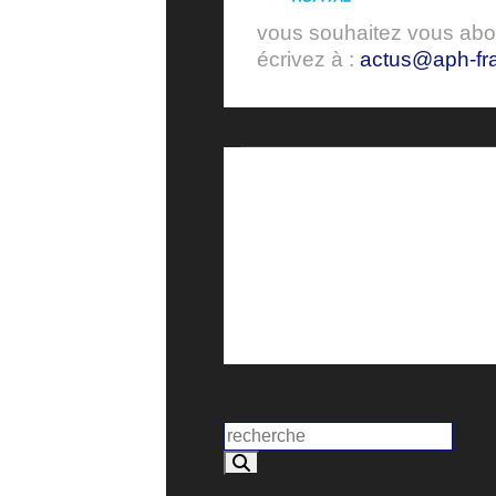
vous souhaitez vous ab
écrivez à :
actus@aph-fra