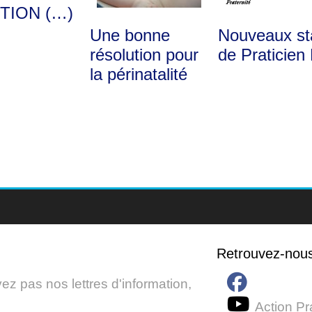
TION (…)
Une bonne
Nouveaux st
résolution pour
de Praticien 
la périnatalité
Retrouvez-nou
z pas nos lettres d'information,
Action Pr