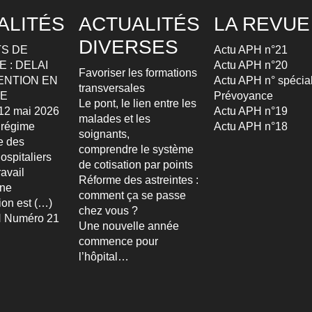
ALITÉS
ACTUALITÉS
LA REVUE
DIVERSES
S DE
Actu APH n°21
 : DELAI
Actu APH n°20
Favoriser les formations
ENTION EN
Actu APH n° spécia
transversales
TE
Prévoyance
Le pont, le lien entre les
u 12 mai 2026
Actu APH n°19
malades et les
 régime
Actu APH n°18
soignants,
re des
comprendre le système
ospitaliers
de cotisation par points
avail
Réforme des astreintes :
Une
comment ça se passe
ion est (…)
chez vous ?
 Numéro 21
Une nouvelle année
commence pour
l’hôpital…