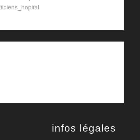
ticiens_hopital
infos légales