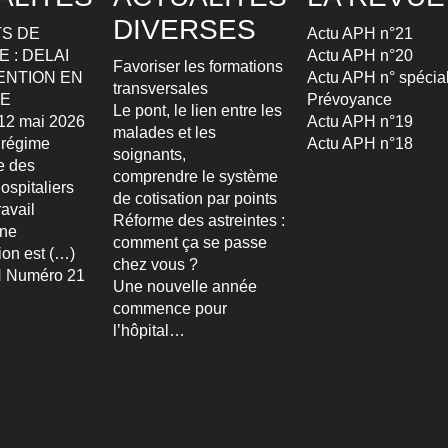
DIVERSES
S DE
Actu APH n°21
 : DELAI
Actu APH n°20
Favoriser les formations
ENTION EN
Actu APH n° spécia
transversales
TE
Prévoyance
Le pont, le lien entre les
u 12 mai 2026
Actu APH n°19
malades et les
 régime
Actu APH n°18
soignants,
re des
comprendre le système
ospitaliers
de cotisation par points
avail
Réforme des astreintes :
Une
comment ça se passe
ion est (…)
chez vous ?
 Numéro 21
Une nouvelle année
commence pour
l’hôpital…