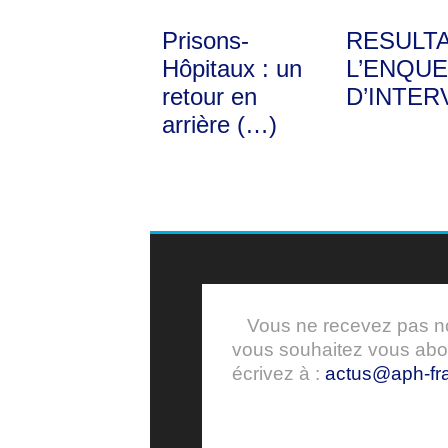
Prisons-
RESULT
Hôpitaux : un
L’ENQUE
retour en
D’INTER
arrière (…)
Vous ne recevez pas nos
vous souhaitez vous ab
écrivez à :
actus@aph-fra