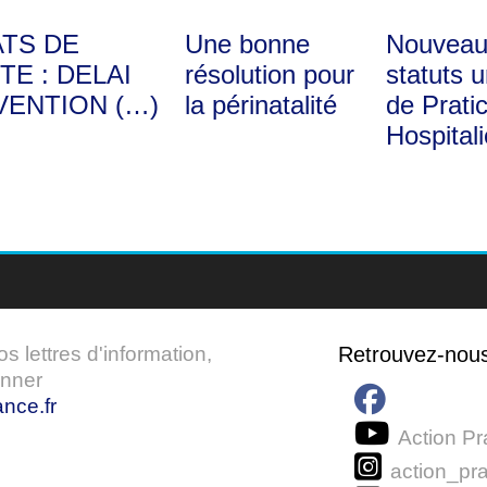
ATS DE
Une bonne
Nouveau
TE : DELAI
résolution pour
statuts 
VENTION (…)
la périnatalité
de Prati
Hospitali
 lettres d'information,
Retrouvez-nou
onner
nce.fr
Action Pr
action_pra