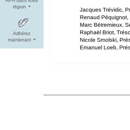
APH dans votre
région
Jacques Trévidic, 
Renaud Péquignot, 
Marc Bétremieux, S
Raphaël Briot, Trés
Adhérez
Nicole Smolski, Pr
maintenant
Emanuel Loeb, Pré