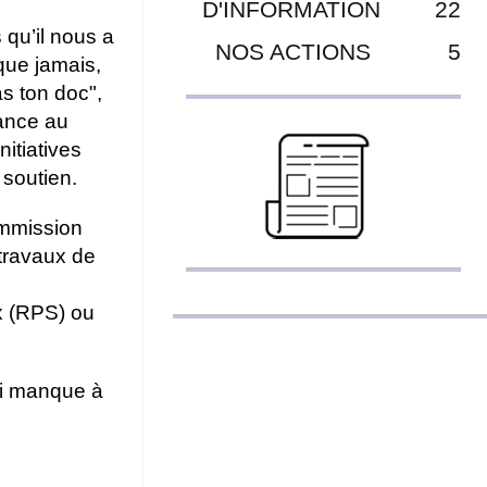
D'INFORMATION
22
 qu’il nous a
NOS ACTIONS
5
que jamais,
s ton doc",
rance au
nitiatives
 soutien.
ommission
ravaux de
x (RPS) ou
ui manque à