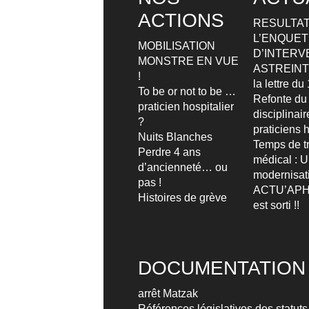
ACTIONS
RESULTAT
L’ENQUETE
MOBILISATION
D’INTERV
MONSTRE EN VUE
ASTREIN
!
la lettre d
To be or not to be …
Refonte du
praticien hospitalier
disciplinai
?
praticiens h
Nuits Blanches
Temps de tr
Perdre 4 ans
médical : 
d’ancienneté… ou
modernisat
pas !
ACTU’APH
Histoires de grève
est sorti !!
DOCUMENTATION
arrêt Matzak
Références législatives des statuts