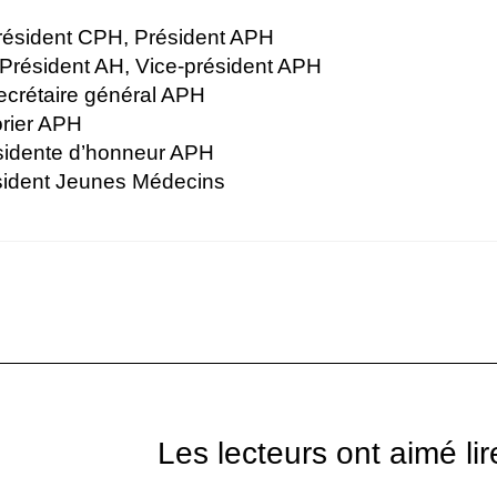
Président CPH, Président APH
Président AH, Vice-président APH
ecrétaire général APH
orier APH
ésidente d’honneur APH
sident Jeunes Médecins
Les lecteurs ont aimé lir