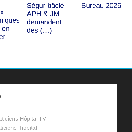
Ségur bâclé :
Bureau 2026
x
APH & JM
uniques
demandent
cien
des (…)
er
s
aticiens Hôpital TV
ticiens_hopital