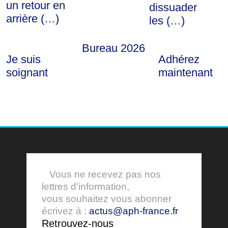
un retour en
dissuader
arrière (…)
les (…)
Bureau 2026
Je suis
Adhérez
soignant
maintenant
Vous ne recevez pas nos
lettres d'information,
vous souhaitez vous abonner
écrivez à :
actus@aph-france.fr
Retrouvez-nous