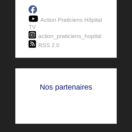
Action Praticiens Hôpital
TV
action_praticiens_hopital
RSS 2.0
Nos partenaires