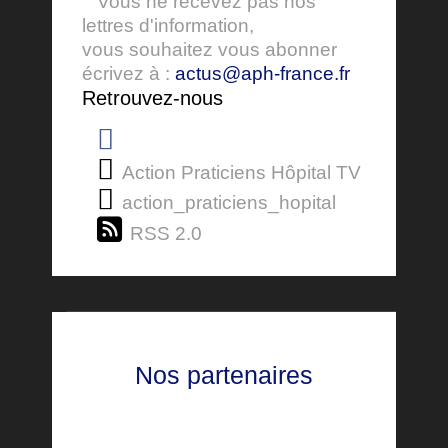
Vous ne recevez pas nos
lettres d'information,
vous souhaitez vous abonner
écrivez à :
actus@aph-france.fr
Retrouvez-nous
Action Praticiens Hôpital TV
action_praticiens_hopital
RSS 2.0
Nos partenaires