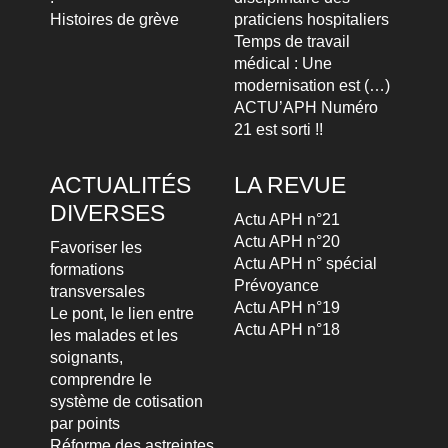
Histoires de grève
praticiens hospitaliers
Temps de travail
médical : Une
modernisation est (…)
ACTU’APH Numéro
21 est sorti !!
ACTUALITÉS
LA REVUE
DIVERSES
Actu APH n°21
Actu APH n°20
Favoriser les
Actu APH n° spécial
formations
Prévoyance
transversales
Actu APH n°19
Le pont, le lien entre
Actu APH n°18
les malades et les
soignants,
comprendre le
système de cotisation
par points
Réforme des astreintes