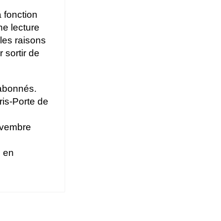
 fonction
ne lecture
les raisons
 sortir de
abonnés.
is-Porte de
ovembre
s en