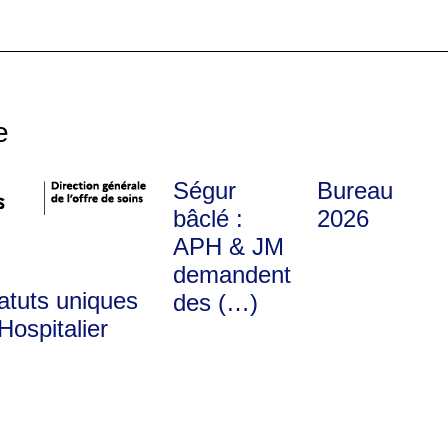
e
Ségur
Bureau
bâclé :
2026
APH & JM
demandent
atuts uniques
des (…)
Hospitalier