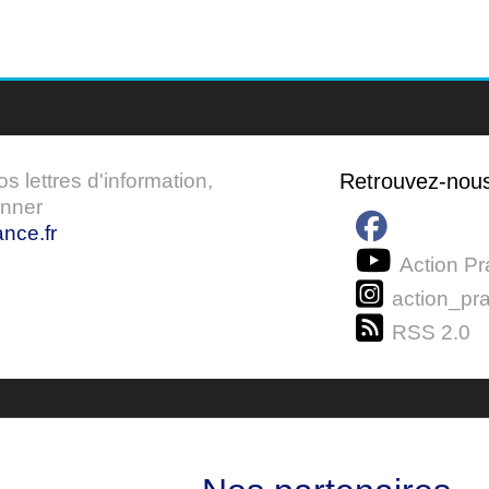
 lettres d'information,
Retrouvez-nou
onner
nce.fr
Action Pr
action_pra
RSS 2.0