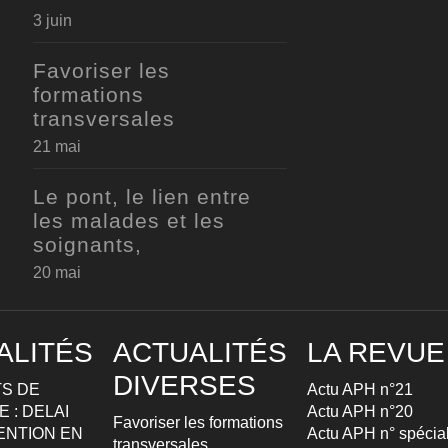
3 juin
Favoriser les
formations
transversales
21 mai
Le pont, le lien entre
les malades et les
soignants,
20 mai
ALITÉS
ACTUALITÉS
LA REVUE
DIVERSES
S DE
Actu APH n°21
 : DELAI
Actu APH n°20
Favoriser les formations
ENTION EN
Actu APH n° spécia
transversales