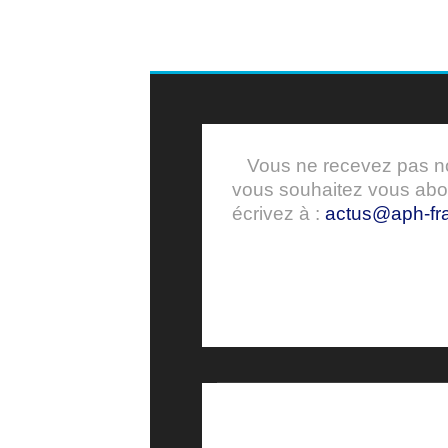
Vous ne recevez pas nos
vous souhaitez vous ab
écrivez à :
actus@aph-fra