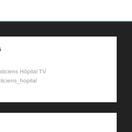
s
aticiens Hôpital TV
ticiens_hopital