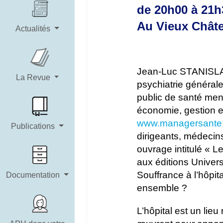
de 20h00 à 21h
Au Vieux Châtel
Actualités
Jean-Luc STANISLAS
La Revue
psychiatrie générale
public de santé men
économie, gestion e
www.managersante
Publications
dirigeants, médecins
ouvrage intitulé « L
aux éditions Univer
Souffrance à l’hôpit
Documentation
ensemble ?
L’hôpital est un lie