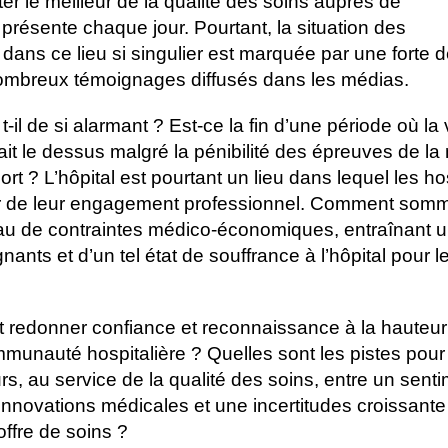
r le meilleur de la qualité des soins auprès de
y présente chaque jour. Pourtant, la situation des
l dans ce lieu si singulier est marquée par une forte 
nombreux témoignages diffusés dans les médias.
t-il de si alarmant ? Est-ce la fin d’une période où la
it le dessus malgré la pénibilité des épreuves de la
ort ? L’hôpital est pourtant un lieu dans lequel les ho
eur de leur engagement professionnel. Comment som
veau de contraintes médico-économiques, entraînant u
ants et d’un tel état de souffrance à l’hôpital pour l
et redonner confiance et reconnaissance à la hauteur
munauté hospitalière ? Quelles sont les pistes pour 
urs, au service de la qualité des soins, entre un senti
innovations médicales et une incertitudes croissante 
ffre de soins ?