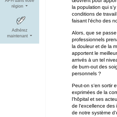
œuvrent pour apporte
APH dans votre
région
la population qui s’
conditions de travai
faisant l’écho des 
Adhérez
Alors, que se passe 
maintenant
professionnels prena
la douleur et de la m
apportent le meill
arrivés à un tel ni
de burn-out des soign
personnels ?
Peut-on s’en sortir 
exprimées de la com
l’hôpital et ses acte
de l’excellence des 
de notre système d’o