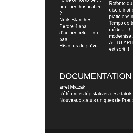
To be or not to be …
Refonte du
praticien hospitalier
disciplinai
?
praticiens h
Nuits Blanches
Temps de tr
Perdre 4 ans
médical : 
d’ancienneté… ou
modernisat
pas !
ACTU’APH
Histoires de grève
est sorti !!
DOCUMENTATION
arrêt Matzak
Références législatives des statuts
Nouveaux statuts uniques de Pratic