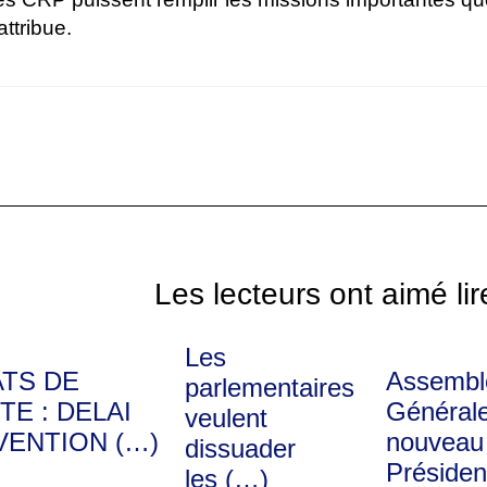
attribue.
Les lecteurs ont aimé lir
Les
ATS DE
Assembl
parlementaires
TE : DELAI
Générale
veulent
VENTION (…)
nouveau
dissuader
Présiden
les (…)