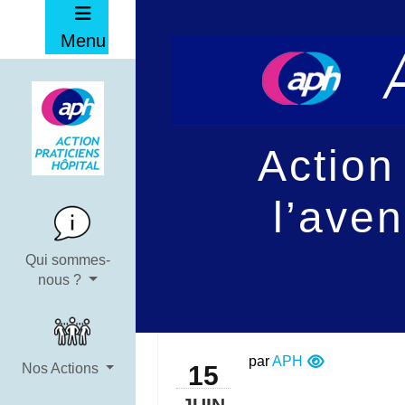
Menu
Action
l’ave
Qui sommes-
nous ?
par
APH
15
Nos Actions
JUIN