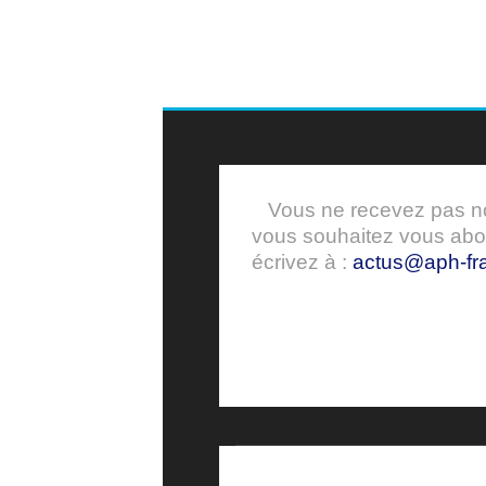
Vous ne recevez pas nos
vous souhaitez vous ab
écrivez à :
actus@aph-fra