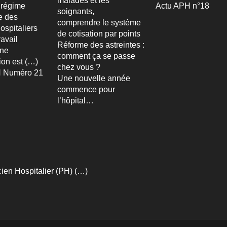
malades et les
 régime
Actu APH n°18
soignants,
re des
comprendre le système
ospitaliers
de cotisation par points
avail
Réforme des astreintes :
Une
comment ça se passe
ion est (…)
chez vous ?
 Numéro 21
Une nouvelle année
commence pour
l’hôpital…
ien Hospitalier (PH) (…)