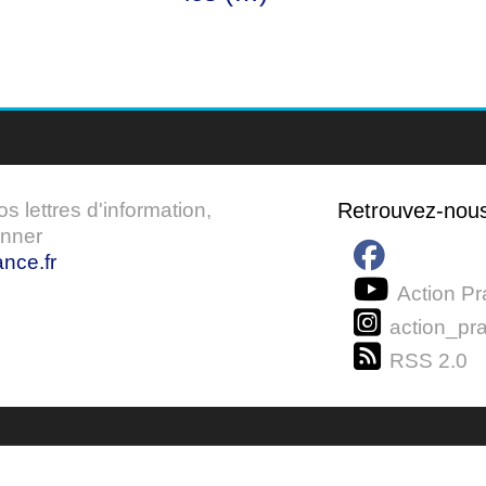
 lettres d'information,
Retrouvez-nou
onner
nce.fr
Action Pr
action_pra
RSS 2.0