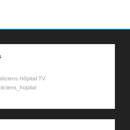
s
aticiens Hôpital TV
ticiens_hopital