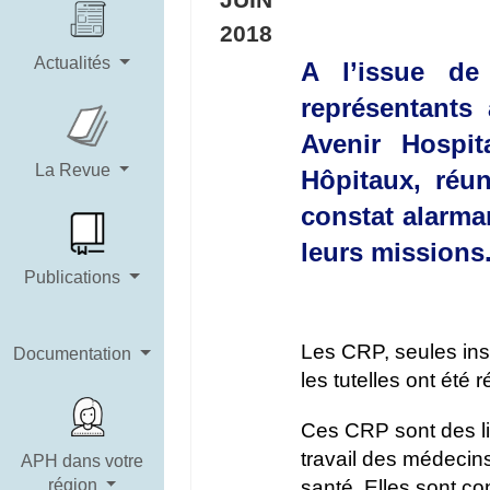
2018
Actualités
A l’issue de
représentants
Avenir Hospit
La Revue
Hôpitaux, réun
constat alarma
leurs missions
Publications
Les CRP, seules ins
Documentation
les tutelles ont été
Ces CRP sont des lie
travail des médecin
APH dans votre
région
santé. Elles sont co