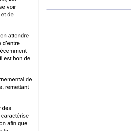
se voir
 et de
 en attendre
e d’entre
e récemment
Il est bon de
rnemental de
e, remettant
r des
 caractérise
on afin que
e la