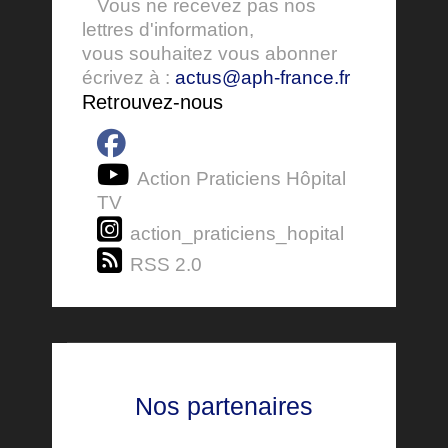
Vous ne recevez pas nos
lettres d'information,
vous souhaitez vous abonner
écrivez à :
actus@aph-france.fr
Retrouvez-nous
Action Praticiens Hôpital
TV
action_praticiens_hopital
RSS 2.0
Nos partenaires