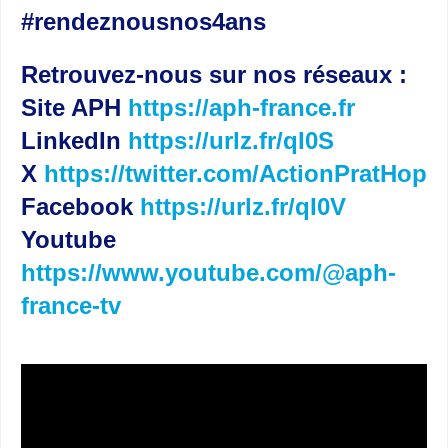
#rendeznousnos4ans
Retrouvez-nous sur nos réseaux :
Site APH
https://aph-france.fr
LinkedIn
https://urlz.fr/qI0S
X
https://twitter.com/ActionPratHop
Facebook
https://urlz.fr/qI0V
Youtube
https://www.youtube.com/@aph-
france-tv