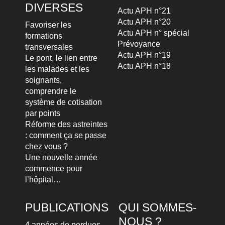
DIVERSES
Actu APH n°21
Actu APH n°20
Favoriser les
Actu APH n° spécial
formations
Prévoyance
transversales
Actu APH n°19
Le pont, le lien entre
Actu APH n°18
les malades et les
soignants,
comprendre le
système de cotisation
par points
Réforme des astreintes
: comment ça se passe
chez vous ?
Une nouvelle année
commence pour
l’hôpital…
PUBLICATIONS
QUI SOMMES-
NOUS ?
4 années de perdues