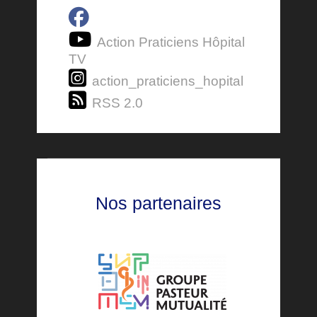
Action Praticiens Hôpital
TV
action_praticiens_hopital
RSS 2.0
Nos partenaires