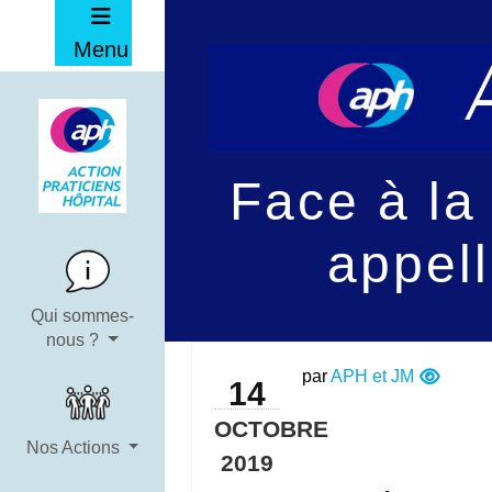
Menu
Face à la 
appell
Qui sommes-
nous ?
par
APH et JM
14
OCTOBRE
Nos Actions
2019