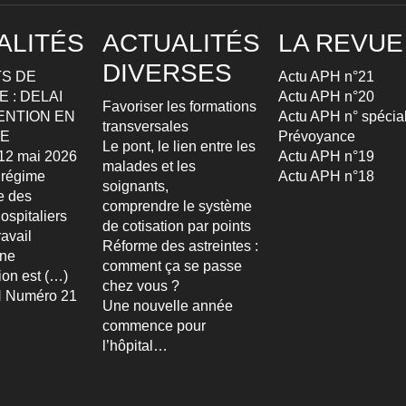
ALITÉS
ACTUALITÉS
LA REVUE
DIVERSES
S DE
Actu APH n°21
 : DELAI
Actu APH n°20
Favoriser les formations
ENTION EN
Actu APH n° spécia
transversales
TE
Prévoyance
Le pont, le lien entre les
u 12 mai 2026
Actu APH n°19
malades et les
 régime
Actu APH n°18
soignants,
re des
comprendre le système
ospitaliers
de cotisation par points
avail
Réforme des astreintes :
Une
comment ça se passe
ion est (…)
chez vous ?
 Numéro 21
Une nouvelle année
commence pour
l’hôpital…