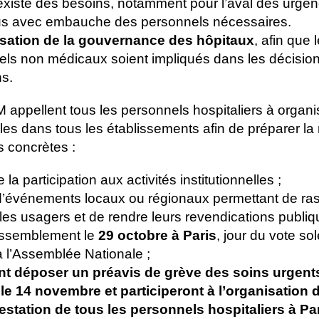
 existe des besoins, notamment pour l’aval des urgenc
us avec embauche des personnels nécessaires.
isation de la gouvernance des hôpitaux
, afin que 
els non médicaux soient impliqués dans les décision
ns.
M appellent tous les personnels hospitaliers à organ
s dans tous les établissements afin de préparer la 
s concrètes :
a participation aux activités institutionnelles ;
d’événements locaux ou régionaux permettant de ra
les usagers et de rendre leurs revendications publiq
assemblement le
29 octobre à Paris
, jour du vote so
l’Assemblée Nationale ;
t déposer un préavis de grève des soins urgent
le 14 novembre et participeront à l’organisation 
station de tous les personnels hospitaliers à Par