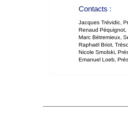
Contacts :
Jacques Trévidic, 
Renaud Péquignot, 
Marc Bétremieux, S
Raphaël Briot, Trés
Nicole Smolski, Pr
Emanuel Loeb, Pré