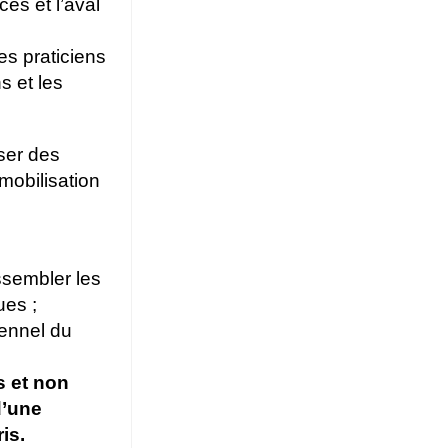
es et l’aval
les praticiens
s et les
iser des
mobilisation
ssembler les
ues ;
lennel du
s et non
d’une
is.