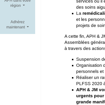
APH dans votre
services où il
région
des soins aig
La
remédical
et les personn
Adhérez
projets de soi
maintenant
A cette fin, APH & J
Assemblées générale
à travers des action
Suspension de l
Organisation 
personnels et 
Réaliser un r
PLFSS 2020 à 
APH & JM von
urgents pour 
grande manife