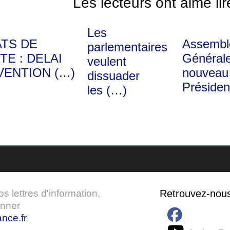
Les lecteurs ont aimé lir
Les
ATS DE
Assembl
parlementaires
TE : DELAI
Générale
veulent
VENTION (…)
nouveau
dissuader
Présiden
les (…)
 lettres d'information,
Retrouvez-nou
onner
nce.fr