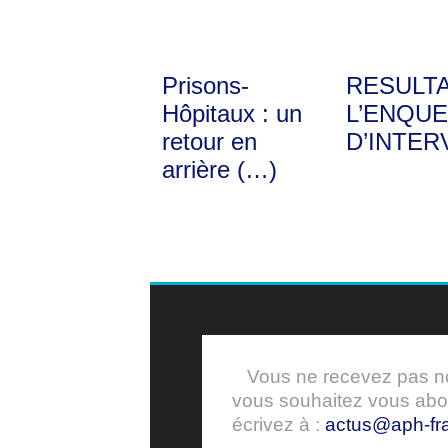
Prisons-
RESULT
Hôpitaux : un
L’ENQUE
retour en
D’INTER
arrière (…)
Vous ne recevez pas nos
vous souhaitez vous ab
écrivez à :
actus@aph-fra