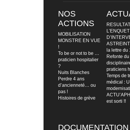
NOS
ACTU
ACTIONS
RESULTAT
L’ENQUETE
MOBILISATION
D’INTERV
MONSTRE EN VUE
ASTREIN
!
la lettre d
To be or not to be …
Refonte du
praticien hospitalier
disciplinai
?
praticiens h
Nuits Blanches
Temps de tr
Perdre 4 ans
médical : 
d’ancienneté… ou
modernisat
pas !
ACTU’APH
Histoires de grève
est sorti !!
DOCUMENTATION