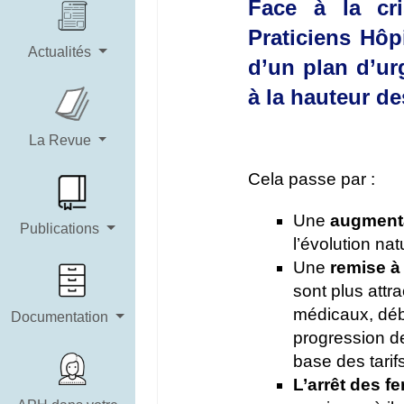
Face à la cri
Praticiens Hôp
Actualités
d’un plan d’ur
à la hauteur de
La Revue
Cela passe par :
Une
augmenta
Publications
l’évolution na
Une
remise à
sont plus att
médicaux, déb
Documentation
progression d
base des tarif
L’arrêt des fe