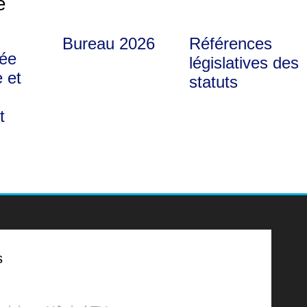
e
Bureau 2026
Références
ée
législatives des
 et
statuts
t
s