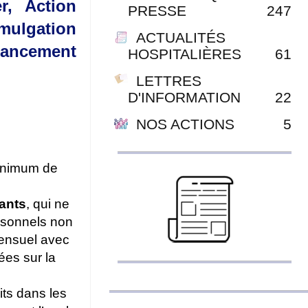
r, Action
PRESSE
247
omulgation
ACTUALITÉS
inancement
HOSPITALIÈRES
61
LETTRES
D'INFORMATION
22
NOS ACTIONS
5
inimum de
ants
, qui ne
ersonnels non
mensuel avec
ées sur la
lits dans les