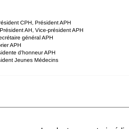
Président CPH, Président APH
Président AH, Vice-président APH
ecrétaire général APH
orier APH
ésidente d’honneur APH
sident Jeunes Médecins