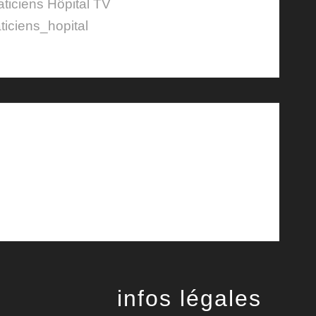
aticiens Hôpital TV
ticiens_hopital
infos légales