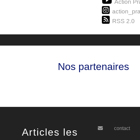
Action Pr
action_pra
RSS 2.0
Nos partenaires
contact
Articles les