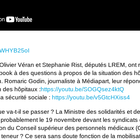
cVWHYB25oI
: Olivier Véran et Stephanie Rist, députés LREM, ont 
book à des questions à propos de la situation des hô
u. Romaric Godin, journaliste à Médiapart, leur répon
n des hôpitaux :
https://youtu.be/SOGQsez4ktQ
la sécurité sociale :
https://youtu.be/v5GtcHXiss4
e va-t-il se passer ? La Ministre des solidarités et de
 probablement le 19 novembre devant les syndicats 
ion du Conseil supérieur des personnels médicaux 
 teneur ? Ce sera sans doute fonction de la mobilis