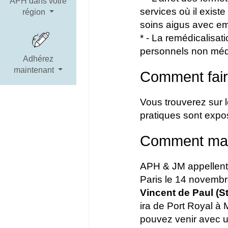
APH dans votre
services où il exist
région
soins aigus avec e
* - La remédicalisat
personnels non médi
Adhérez
maintenant
Comment fair
Vous trouverez sur 
pratiques sont expo
Comment man
APH & JM appellent 
Paris le 14 novemb
Vincent de Paul (S
ira de Port Royal à
pouvez venir avec u