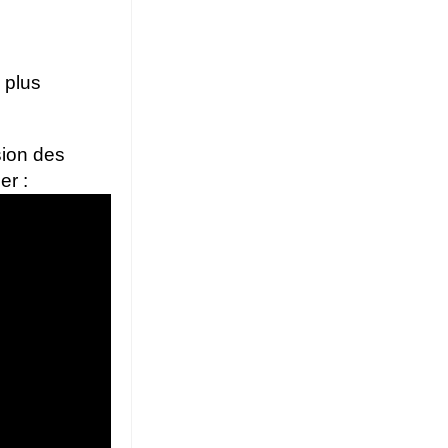
 plus
sion des
er :