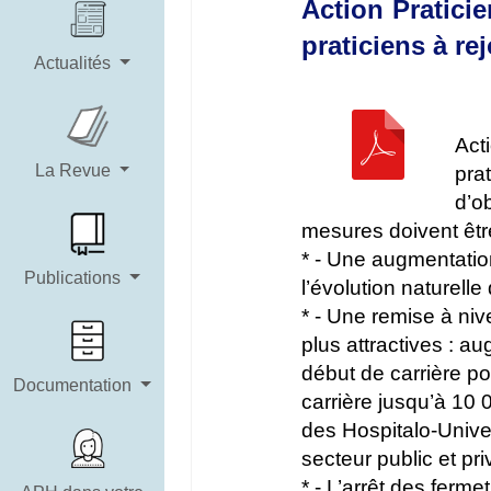
Action Pratici
praticiens à r
Actualités
Act
La Revue
pra
d’ob
mesures doivent êtr
* - Une augmentati
Publications
l’évolution naturell
* - Une remise à ni
plus attractives : 
début de carrière p
Documentation
carrière jusqu’à 10
des Hospitalo-Univer
secteur public et pri
* - L’arrêt des fermet