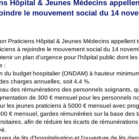
ens Hôpital & Jeunes Médecins appellen
ejoindre le mouvement social du 14 nov
ion Praticiens Hôpital & Jeunes Médecins appellent t
ticiens à rejoindre le mouvement social du 14 novemb
tenir un plan d’urgence pour l’hôpital public dont les
e :
on du budget hospitalier (ONDAM) à hauteur minimu
e des charges annuelles, soit 4,4 %.
veau des rémunérations des personnels soignants, qu
augmentation de 300 € mensuel pour les personnels 
our les jeunes praticiens à 5000 € mensuel avec pro
 000 € mensuel, gardes rémunérées sur la base des ta
sitaires, afin de réduire les écarts de rémunérations
vé.
ures de lits d’hospitalisation et l’ouverture de lits dan