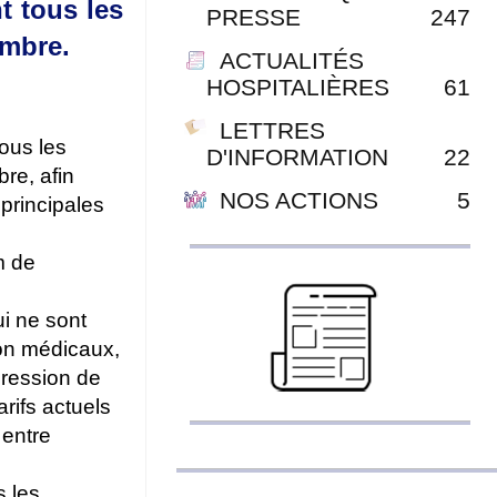
t tous les
PRESSE
247
embre.
ACTUALITÉS
HOSPITALIÈRES
61
LETTRES
ous les
D'INFORMATION
22
re, afin
NOS ACTIONS
5
 principales
m de
i ne sont
non médicaux,
gression de
rifs actuels
 entre
s les