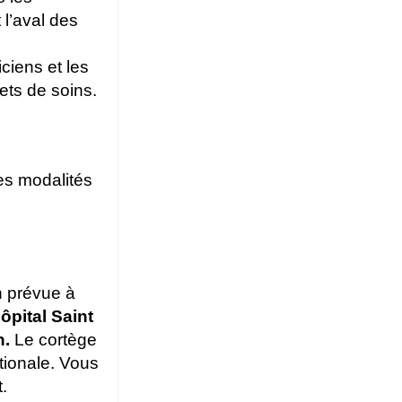
 l’aval des
ciens et les
ets de soins.
es modalités
n prévue à
ôpital Saint
h.
Le cortège
tionale. Vous
.