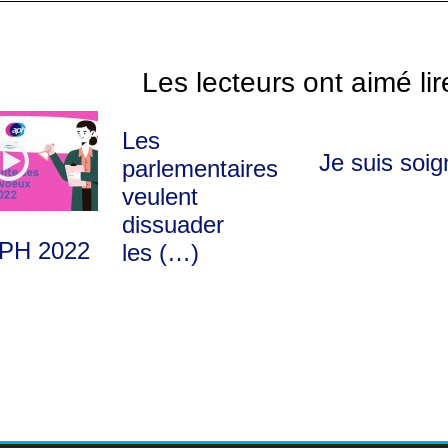
Les lecteurs ont aimé lir
Les
Je suis soig
parlementaires
veulent
dissuader
APH 2022
les (…)