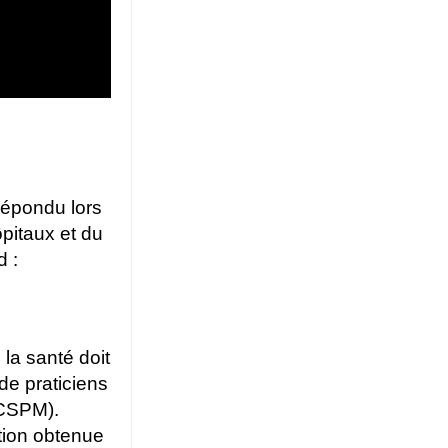
répondu lors
pitaux et du
d :
 la santé doit
de praticiens
(CSPM).
ation obtenue