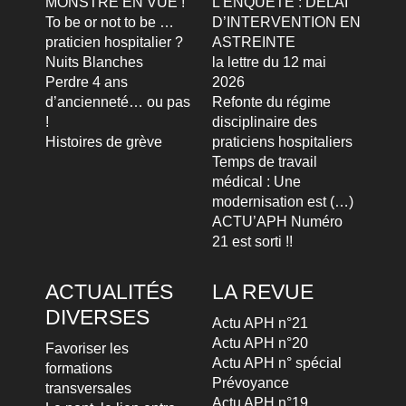
MONSTRE EN VUE !
L’ENQUETE : DELAI
To be or not to be …
D’INTERVENTION EN
praticien hospitalier ?
ASTREINTE
Nuits Blanches
la lettre du 12 mai
Perdre 4 ans
2026
d’ancienneté… ou pas
Refonte du régime
!
disciplinaire des
Histoires de grève
praticiens hospitaliers
Temps de travail
médical : Une
modernisation est (…)
ACTU’APH Numéro
21 est sorti !!
ACTUALITÉS
LA REVUE
DIVERSES
Actu APH n°21
Actu APH n°20
Favoriser les
Actu APH n° spécial
formations
Prévoyance
transversales
Actu APH n°19