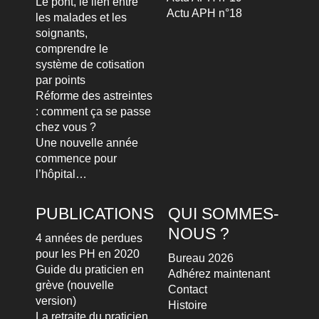
Le pont, le lien entre
Actu APH n°18
les malades et les
soignants,
comprendre le
système de cotisation
par points
Réforme des astreintes
: comment ça se passe
chez vous ?
Une nouvelle année
commence pour
l’hôpital…
PUBLICATIONS
QUI SOMMES-
NOUS ?
4 années de perdues
pour les PH en 2020
Bureau 2026
Guide du praticien en
Adhérez maintenant
grève (nouvelle
Contact
version)
Histoire
La retraite du praticien