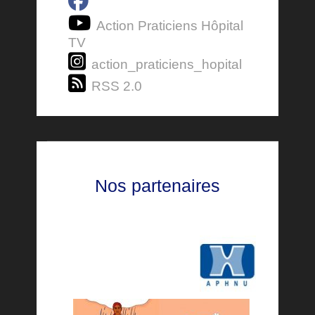
Action Praticiens Hôpital
TV
action_praticiens_hopital
RSS 2.0
Nos partenaires