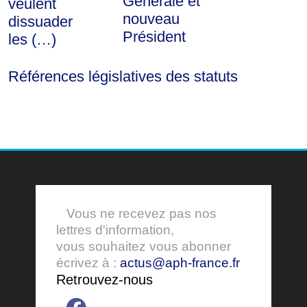
Générale et
veulent
nouveau
dissuader
Président
les (…)
Références législatives des statuts
Vous ne recevez pas nos
lettres d'information,
vous souhaitez vous abonner
écrivez à :
actus@aph-france.fr
Retrouvez-nous