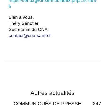
https://sondage.inserm.fr/index.php/197493/lan
fr
Bien à vous,
Théry Sénotier
Secrétariat du CNA
contact
@
cna-sante.fr
Autres actualités
COMMUNIQUÉS DE PRESSE
247