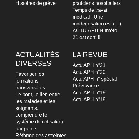
Histoires de grève
praticiens hospitaliers
Temps de travail
médical : Une
modernisation est (…)
ACTU’APH Numéro
21 est sorti !!
ACTUALITÉS
LA REVUE
DIVERSES
Actu APH n°21
Actu APH n°20
Favoriser les
Actu APH n° spécial
formations
Prévoyance
transversales
Actu APH n°19
Le pont, le lien entre
Actu APH n°18
les malades et les
soignants,
comprendre le
système de cotisation
par points
Réforme des astreintes