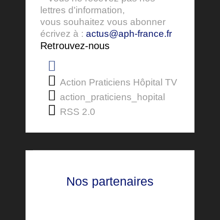
lettres d'information,
vous souhaitez vous abonner
écrivez à :
actus@aph-france.fr
Retrouvez-nous
Action Praticiens Hôpital TV
action_praticiens_hopital
RSS 2.0
Nos partenaires