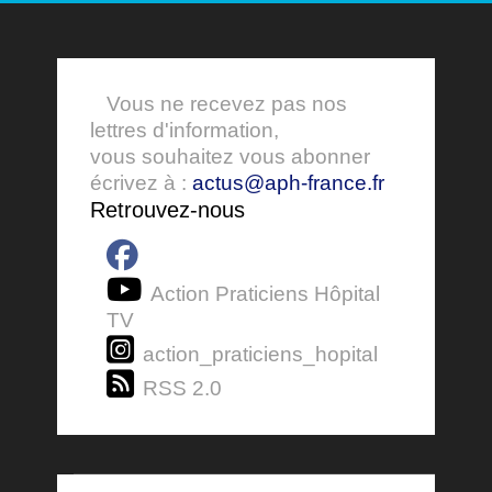
Vous ne recevez pas nos
lettres d'information,
vous souhaitez vous abonner
écrivez à :
actus@aph-france.fr
Retrouvez-nous
Action Praticiens Hôpital
TV
action_praticiens_hopital
RSS 2.0