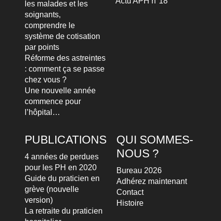
Actu APH n°18
les malades et les
soignants,
comprendre le
système de cotisation
par points
Réforme des astreintes
: comment ça se passe
chez vous ?
Une nouvelle année
commence pour
l’hôpital…
PUBLICATIONS
QUI SOMMES-
NOUS ?
4 années de perdues
pour les PH en 2020
Bureau 2026
Guide du praticien en
Adhérez maintenant
grève (nouvelle
Contact
version)
Histoire
La retraite du praticien