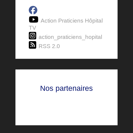
Action Praticiens Hôpital
TV
action_praticiens_hopital
RSS 2.0
Nos partenaires