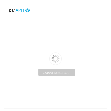
par
APH
Loading WEBGL 3D ...