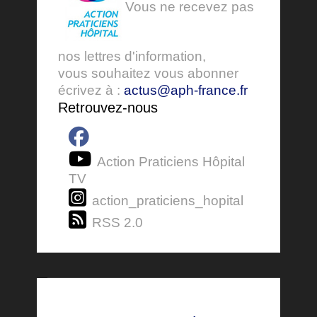
Vous ne recevez pas
nos lettres d'information,
vous souhaitez vous abonner
écrivez à :
actus@aph-france.fr
Retrouvez-nous
Action Praticiens Hôpital
TV
action_praticiens_hopital
RSS 2.0