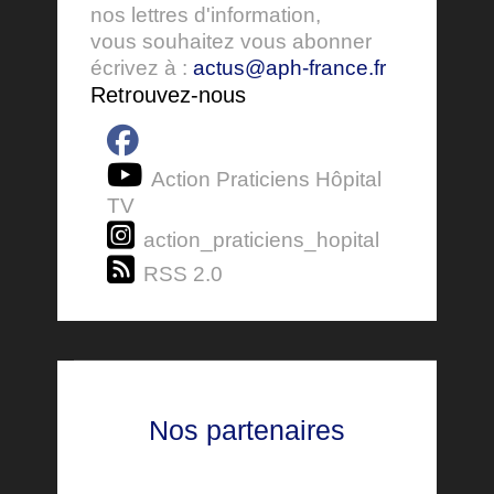
nos lettres d'information,
vous souhaitez vous abonner
écrivez à :
actus@aph-france.fr
Retrouvez-nous
Action Praticiens Hôpital
TV
action_praticiens_hopital
RSS 2.0
Nos partenaires