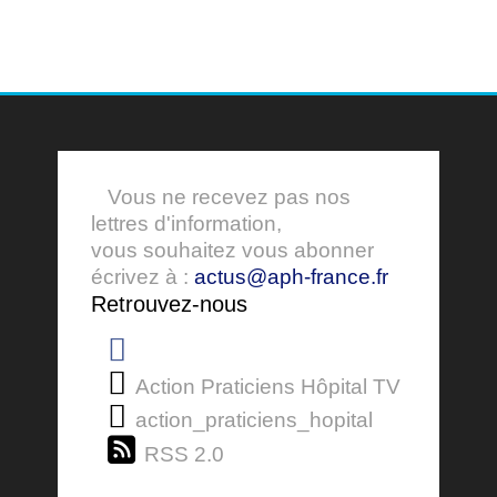
Vous ne recevez pas nos
lettres d'information,
vous souhaitez vous abonner
écrivez à :
actus@aph-france.fr
Retrouvez-nous
Action Praticiens Hôpital TV
action_praticiens_hopital
RSS 2.0