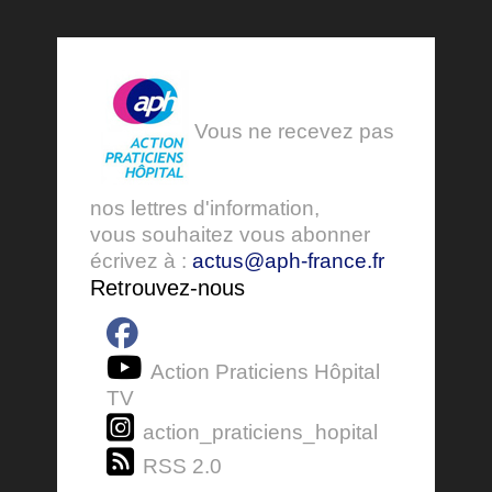
Vous ne recevez pas
nos lettres d'information,
vous souhaitez vous abonner
écrivez à :
actus@aph-france.fr
Retrouvez-nous
Action Praticiens Hôpital
TV
action_praticiens_hopital
RSS 2.0