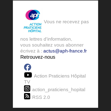
Vous ne recevez pas
nos lettres d'information,
vous souhaitez vous abonner
écrivez à :
actus@aph-france.fr
Retrouvez-nous
Action Praticiens Hôpital
TV
action_praticiens_hopital
RSS 2.0