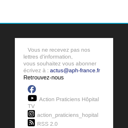
Vous ne recevez pas nos
lettres d'information,
vous souhaitez vous abonner
écrivez à :
actus@aph-france.fr
Retrouvez-nous
Action Praticiens Hôpital
TV
action_praticiens_hopital
RSS 2.0