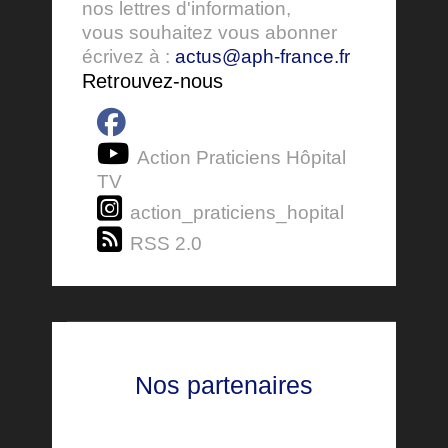
nos lettres d'information,
vous souhaitez vous abonner
écrivez à :
actus@aph-france.fr
Retrouvez-nous
Action Praticiens Hôpital
TV
action_praticiens_hopital
RSS 2.0
Nos partenaires