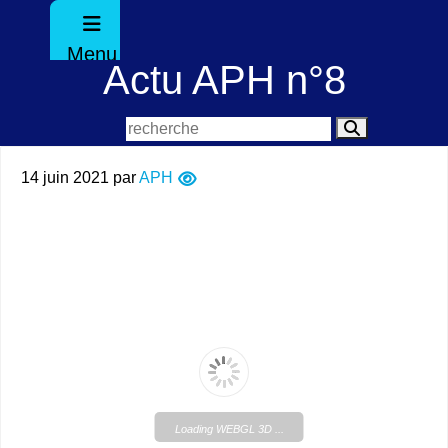
Menu
Actu APH n°8
14 juin 2021
par
APH
Loading WEBGL 3D ...