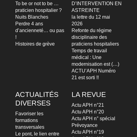
To be or not to be …
D’INTERVENTION EN
praticien hospitalier ?
ASTREINTE
Nuits Blanches
la lettre du 12 mai
Perdre 4 ans
2026
d’ancienneté… ou pas
Refonte du régime
!
disciplinaire des
Histoires de grève
praticiens hospitaliers
Temps de travail
médical : Une
modernisation est (…)
ACTU’APH Numéro
21 est sorti !!
ACTUALITÉS
LA REVUE
DIVERSES
Actu APH n°21
Actu APH n°20
Favoriser les
Actu APH n° spécial
formations
Prévoyance
transversales
Actu APH n°19
Le pont, le lien entre