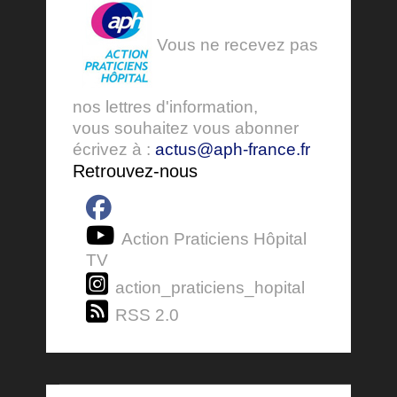
Vous ne recevez pas
nos lettres d'information,
vous souhaitez vous abonner
écrivez à :
actus@aph-france.fr
Retrouvez-nous
Action Praticiens Hôpital
TV
action_praticiens_hopital
RSS 2.0