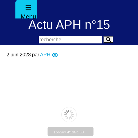
Menu
Actu APH n°15
2 juin 2023
par
APH
Loading WEBGL 3D ...