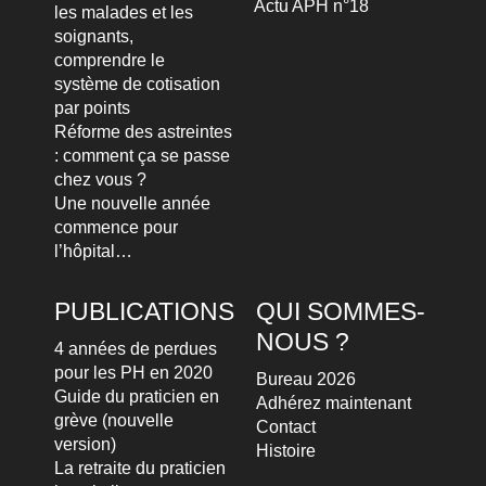
Actu APH n°18
les malades et les
soignants,
comprendre le
système de cotisation
par points
Réforme des astreintes
: comment ça se passe
chez vous ?
Une nouvelle année
commence pour
l’hôpital…
PUBLICATIONS
QUI SOMMES-
NOUS ?
4 années de perdues
pour les PH en 2020
Bureau 2026
Guide du praticien en
Adhérez maintenant
grève (nouvelle
Contact
version)
Histoire
La retraite du praticien