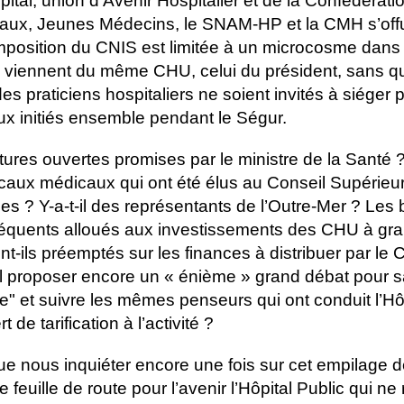
pital, union d’Avenir Hospitalier et de la Confédérati
itaux, Jeunes Médecins, le SNAM-HP et la CMH s’of
mposition du CNIS est limitée à un microcosme dans
iennent du même CHU, celui du président, sans qu
es praticiens hospitaliers ne soient invités à siéger 
ux initiés ensemble pendant le Ségur.
ures ouvertes promises par le ministre de la Santé 
caux médicaux qui ont été élus au Conseil Supérieu
es ? Y-a-t-il des représentants de l’Outre-Mer ? Les
séquents alloués aux investissements des CHU à gra
-ils préemptés sur les finances à distribuer par le 
l proposer encore un « énième » grand débat pour 
e" et suivre les mêmes penseurs qui ont conduit l’Hôp
 de tarification à l’activité ?
 nous inquiéter encore une fois sur cet empilage d
feuille de route pour l’avenir l’Hôpital Public qui ne