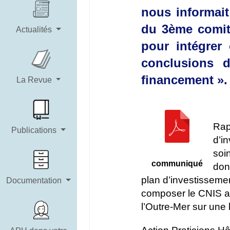
nous informait
du 3ème comité
Actualités
pour intégrer
conclusions d
financement ».
La Revue
Rap
Publications
d’i
soi
communiqué
don
plan d’investissemen
Documentation
composer le CNIS ave
l’Outre-Mer sur une b