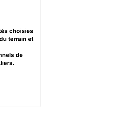
tés choisies
du terrain et
nnels de
iers.