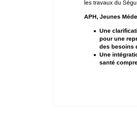
les travaux du Ségur
APH, Jeunes Médec
Une clarifica
pour une repr
des besoins d
Une intégrat
santé compre