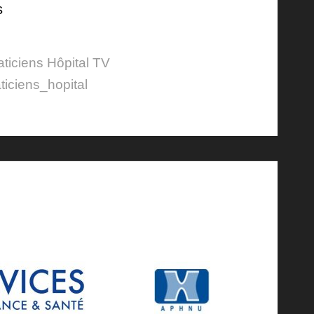
s
aticiens Hôpital TV
ticiens_hopital