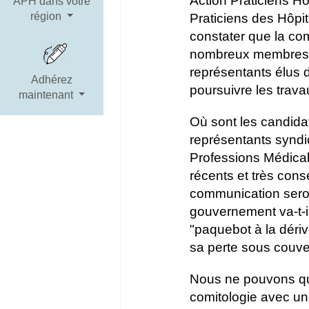
Action Praticiens Hô
APH dans votre
région
Praticiens des Hôp
constater que la co
nombreux membres v
représentants élus d
Adhérez
poursuivre les trava
maintenant
Où sont les candidat
représentants syndi
Professions Médical
récents et très con
communication seront
gouvernement va-t-i
"paquebot à la dériv
sa perte sous couvert
Nous ne pouvons que
comitologie avec une 