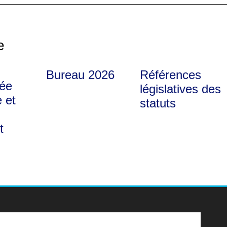
e
Bureau 2026
Références
ée
législatives des
 et
statuts
t