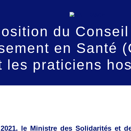
sition du Conseil
issement en Santé (
 les praticiens hos
 2021, le Ministre des Solidarités et d