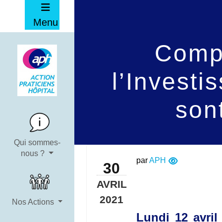
Menu
Compo
l’Invest
sont
Qui sommes-
nous ?
par
APH
30
AVRIL
2021
Nos Actions
Lundi 12 avril