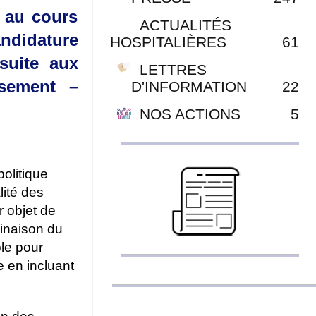
S au cours
ACTUALITÉS
andidature
HOSPITALIÈRES
61
suite aux
LETTRES
ssement –
D'INFORMATION
22
NOS ACTIONS
5
politique
lité des
r objet de
linaison du
ble pour
e en incluant