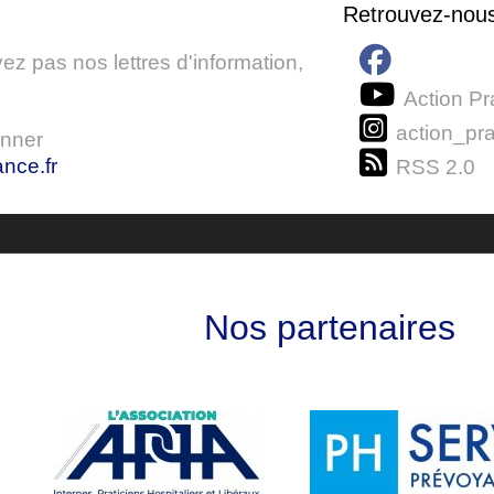
Retrouvez-nou
z pas nos lettres d'information,
Action Pr
action_pra
onner
nce.fr
RSS 2.0
Nos partenaires