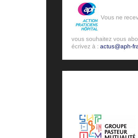
Vous ne receve
vous souhaitez vous ab
écrivez à :
actus@aph-fra