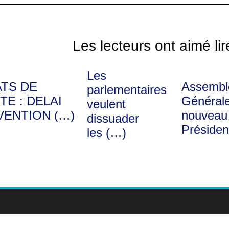
Les lecteurs ont aimé lir
Les
ATS DE
Assembl
parlementaires
TE : DELAI
Générale
veulent
VENTION (…)
nouveau
dissuader
Présiden
les (…)