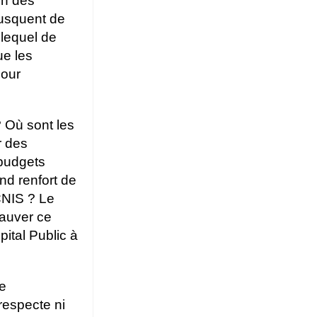
on des
fusquent de
 lequel de
e les
pour
? Où sont les
r des
 budgets
nd renfort de
CNIS ? Le
sauver ce
ital Public à
e
 respecte ni