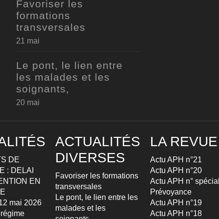
Favoriser les
formations
transversales
21 mai
Le pont, le lien entre
les malades et les
soignants,
20 mai
ALITÉS
ACTUALITÉS
LA REVUE
DIVERSES
S DE
Actu APH n°21
 : DELAI
Actu APH n°20
Favoriser les formations
ENTION EN
Actu APH n° spécia
transversales
TE
Prévoyance
Le pont, le lien entre les
u 12 mai 2026
Actu APH n°19
malades et les
 régime
Actu APH n°18
soignants,