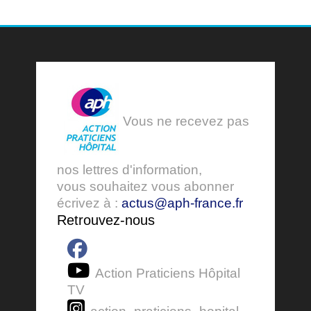
Vous ne recevez pas
nos lettres d'information,
vous souhaitez vous abonner
écrivez à :
actus@aph-france.fr
Retrouvez-nous
Action Praticiens Hôpital
TV