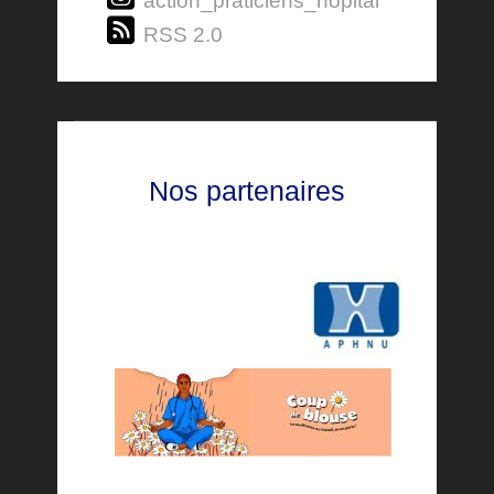
action_praticiens_hopital
RSS 2.0
Nos partenaires