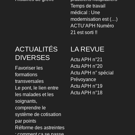
Temps de travail
médical : Une
modernisation est (…)
ACTU’APH Numéro
21 est sorti !!
ACTUALITÉS
LA REVUE
DIVERSES
Actu APH n°21
Actu APH n°20
Favoriser les
Actu APH n° spécial
formations
Prévoyance
transversales
Actu APH n°19
Le pont, le lien entre
Actu APH n°18
les malades et les
soignants,
comprendre le
système de cotisation
par points
Réforme des astreintes
: comment ça se passe