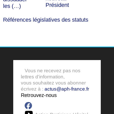
Président
les (…)
Références législatives des statuts
Vous ne recevez pas nos
lettres d'information,
vous souhaitez vous abonner
écrivez à :
actus@aph-france.fr
Retrouvez-nous