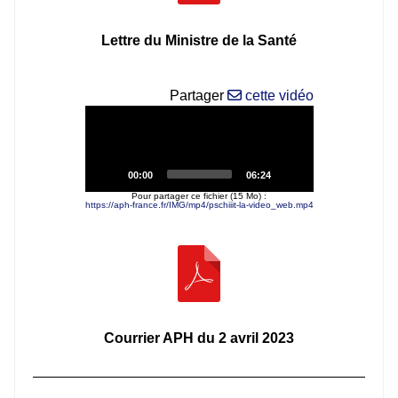
Lettre du Ministre de la Santé
Partager
cette vidéo
Video
Player
Current
Total
00:00
06:24
pschiiit la video
time
duration
Pour partager ce fichier (15 Mo) :
https://aph-france.fr/IMG/mp4/pschiiit-la-video_web.mp4
Courrier APH du 2 avril 2023