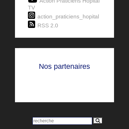
Action Praticiens Hôpital
TV
action_praticiens_hopital
RSS 2.0
Nos partenaires