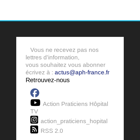
Vous ne recevez pas nos
lettres d'information,
vous souhaitez vous abonner
écrivez à :
actus@aph-france.fr
Retrouvez-nous
Action Praticiens Hôpital
TV
action_praticiens_hopital
RSS 2.0