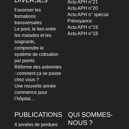
DIVERSES
Actu APH n°21
Actu APH n°20
Favoriser les
Actu APH n° spécial
formations
Prévoyance
transversales
Actu APH n°19
Le pont, le lien entre
Actu APH n°18
les malades et les
soignants,
comprendre le
système de cotisation
par points
Réforme des astreintes
: comment ça se passe
chez vous ?
Une nouvelle année
commence pour
l’hôpital…
PUBLICATIONS
QUI SOMMES-
NOUS ?
4 années de perdues