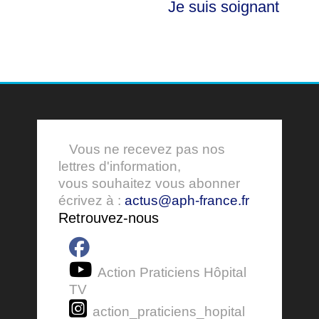
Je suis soignant
Vous ne recevez pas nos
lettres d'information,
vous souhaitez vous abonner
écrivez à :
actus@aph-france.fr
Retrouvez-nous
Action Praticiens Hôpital
TV
action_praticiens_hopital