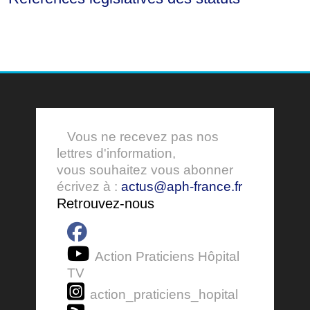
Vous ne recevez pas nos
lettres d'information,
vous souhaitez vous abonner
écrivez à :
actus@aph-france.fr
Retrouvez-nous
Action Praticiens Hôpital
TV
action_praticiens_hopital