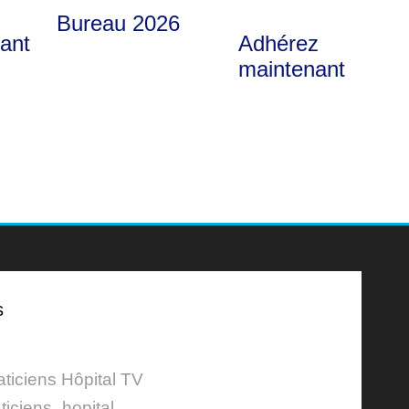
Bureau 2026
nant
Adhérez
maintenant
s
aticiens Hôpital TV
ticiens_hopital