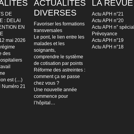
ALITÉS
ACTUALITÉS
LA REVUE
DIVERSES
S DE
Actu APH n°21
 : DELAI
Actu APH n°20
Favoriser les formations
ENTION EN
Actu APH n° spécia
transversales
TE
Prévoyance
Le pont, le lien entre les
u 12 mai 2026
Actu APH n°19
malades et les
 régime
Actu APH n°18
soignants,
re des
comprendre le système
ospitaliers
de cotisation par points
avail
Réforme des astreintes :
Une
comment ça se passe
ion est (…)
chez vous ?
 Numéro 21
Une nouvelle année
commence pour
l’hôpital…