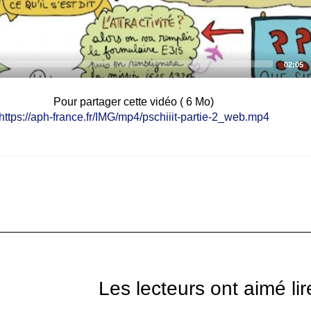
Total
02:05
pschiiit la video partie 2
duratio
Pour partager cette vidéo ( 6 Mo)
https://aph-france.fr/IMG/mp4/pschiiit-partie-2_web.mp4
Les lecteurs ont aimé lir