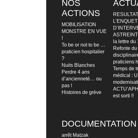
NOS
ACTU
ACTIONS
RESULTAT
L’ENQUETE
MOBILISATION
D’INTERV
MONSTRE EN VUE
ASTREIN
!
la lettre d
To be or not to be …
Refonte du
praticien hospitalier
disciplinai
?
praticiens h
Nuits Blanches
Temps de tr
Perdre 4 ans
médical : 
d’ancienneté… ou
modernisat
pas !
ACTU’APH
Histoires de grève
est sorti !!
DOCUMENTATION
arrêt Matzak