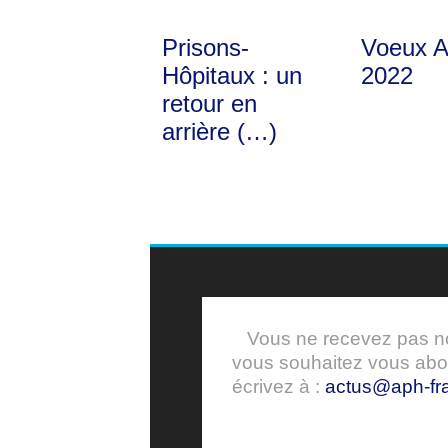
Prisons-
Voeux 
Hôpitaux : un
2022
retour en
arrière (…)
Vous ne recevez pas nos
vous souhaitez vous ab
écrivez à :
actus@aph-fra