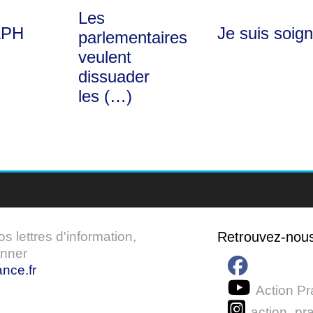
Les
APH
Je suis soig
parlementaires
veulent
dissuader
les (…)
 lettres d'information,
Retrouvez-nou
onner
nce.fr
Action Pr
action_pra