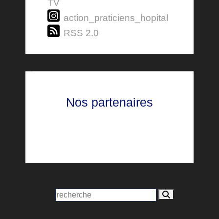
TV
action_praticiens_hopital
RSS 2.0
Nos partenaires