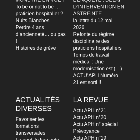
To be or not to be …
D’INTERVENTION EN
praticien hospitalier ?
ASTREINTE
Nuits Blanches
la lettre du 12 mai
Perdre 4 ans
2026
d’ancienneté… ou pas
Refonte du régime
!
disciplinaire des
Histoires de grève
praticiens hospitaliers
Temps de travail
médical : Une
modernisation est (…)
ACTU’APH Numéro
21 est sorti !!
ACTUALITÉS
LA REVUE
DIVERSES
Actu APH n°21
Actu APH n°20
Favoriser les
Actu APH n° spécial
formations
Prévoyance
transversales
Actu APH n°19
Le pont, le lien entre