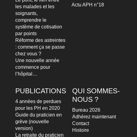
Actu APH n°18
les malades et les
soignants,
comprendre le
système de cotisation
par points
Réforme des astreintes
: comment ça se passe
chez vous ?
Une nouvelle année
commence pour
l’hôpital…
PUBLICATIONS
QUI SOMMES-
NOUS ?
4 années de perdues
pour les PH en 2020
Bureau 2026
Guide du praticien en
Adhérez maintenant
grève (nouvelle
Contact
version)
Histoire
La retraite du praticien