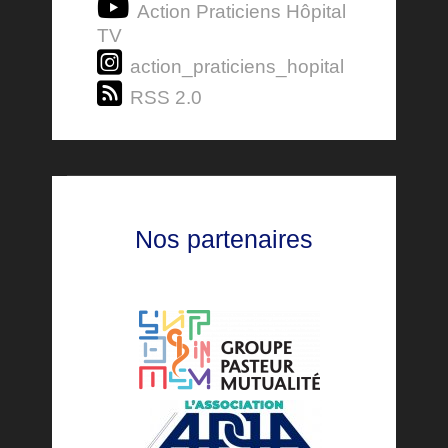
Action Praticiens Hôpital
TV
action_praticiens_hopital
RSS 2.0
Nos partenaires