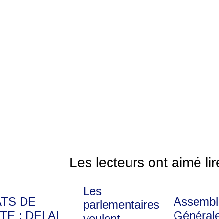
Les lecteurs ont aimé lir
Les
ATS DE
Assembl
parlementaires
TE : DELAI
Générale
veulent