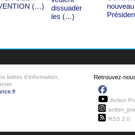
VENTION (…)
nouveau
dissuader
Présiden
les (…)
 lettres d'information,
Retrouvez-nou
onner
nce.fr
Action Pr
action_pra
RSS 2.0