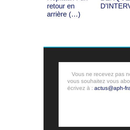
retour en
D’INTER
arrière (…)
Vous ne recevez pas nos
vous souhaitez vous ab
écrivez à :
actus@aph-fra