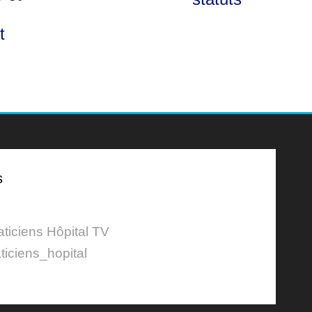
t
s
aticiens Hôpital TV
ticiens_hopital