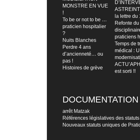
D’INTERV
MONSTRE EN VUE
ASTREIN
!
la lettre d
To be or not to be …
Refonte du
praticien hospitalier
disciplinai
?
praticiens h
Nuits Blanches
Temps de tr
Perdre 4 ans
médical : 
d’ancienneté… ou
modernisat
pas !
ACTU’APH
Histoires de grève
est sorti !!
DOCUMENTATION
arrêt Matzak
Références législatives des statuts
Nouveaux statuts uniques de Pratic