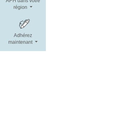
APH dans votre
région
Adhérez
maintenant