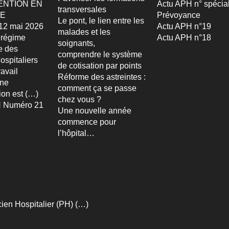
ENTION EN
Actu APH n° spécia
transversales
TE
Prévoyance
Le pont, le lien entre les
u 12 mai 2026
Actu APH n°19
malades et les
 régime
Actu APH n°18
soignants,
re des
comprendre le système
ospitaliers
de cotisation par points
avail
Réforme des astreintes :
Une
comment ça se passe
ion est (…)
chez vous ?
 Numéro 21
Une nouvelle année
commence pour
l’hôpital…
ien Hospitalier (PH) (…)