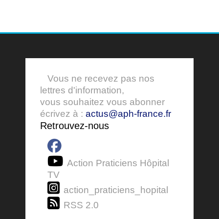
Vous ne recevez pas nos
lettres d'information,
vous souhaitez vous abonner
écrivez à :
actus@aph-france.fr
Retrouvez-nous
Action Praticiens Hôpital
TV
action_praticiens_hopital
RSS 2.0